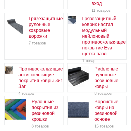
Самоклеящиеся ленты для маркировки
Тактильные напольные плитки
Полки для обуви
Блок кассета с вытяжной лентой
Турникеты-триподы
Страховочные привязи
вход
11 товаров
Ленточные ограждения
Сидения для трибун
Катафоты
Проходные турникеты с распашными створками
Плащи дождевики
Грязезащитные
Грязезащитный
Промышленные осушители воздуха
Секции сидений для залов ожидания
Дорожные разметки
Смарт замки
рулонные
коврик настил
ковровые
модульный
Тележки
Пешеходные ограждения
Лежачие полицейские, колесоотбойники, пандусы,
Полноростовые турникеты
дорожки
нейлоновый
демпферы
противоскользящее
Информационные таблички
Контейнеры для мусора ТБО ТКО
Блоки питания для СКУД
7 товаров
покрытие Eva
Гирлянда сигнальная дорожная
Ключницы
Банкетки для учреждений
Видеоглазок дверной видеозвонок
щётка пазл
1 товар
Столы с лавками
Биометрические терминалы
Противоскользящие
Рифленые
Вызывные панели
антискользящие
рулонные
покрытия ковры Зиг
резиновые
Комплекты для дистанционного управления
Заг
ковры
4 товара
8 товаров
Аккумуляторы аккумуляторные батареи для ИБП
Рулонные
Ворсистые
покрытия из
ковры на
резиновой
резиновой
крошки
основе
8 товаров
15 товаров