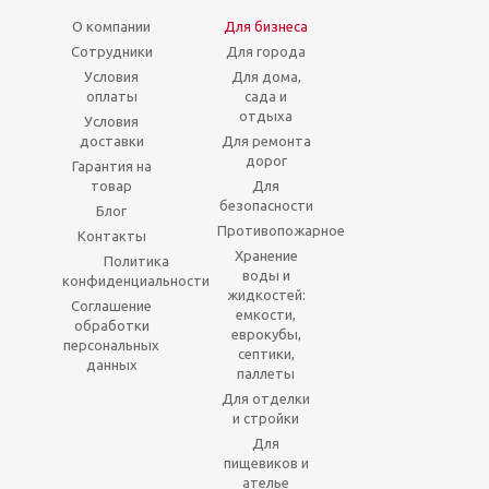
О компании
Для бизнеса
Сотрудники
Для города
Условия
Для дома,
оплаты
сада и
отдыха
Условия
доставки
Для ремонта
дорог
Гарантия на
товар
Для
безопасности
Блог
Противопожарное
Контакты
Хранение
Политика
воды и
конфиденциальности
жидкостей:
Соглашение
емкости,
обработки
еврокубы,
персональных
септики,
данных
паллеты
Для отделки
и стройки
Для
пищевиков и
ателье