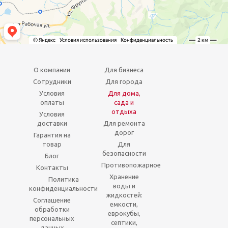
О компании
Для бизнеса
Сотрудники
Для города
Условия
Для дома,
оплаты
сада и
отдыха
Условия
доставки
Для ремонта
дорог
Гарантия на
товар
Для
безопасности
Блог
Противопожарное
Контакты
Хранение
Политика
воды и
конфиденциальности
жидкостей:
Соглашение
емкости,
обработки
еврокубы,
персональных
септики,
данных