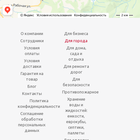
О компании
Для бизнеса
Сотрудники
Для города
Условия
Для дома,
оплаты
сада и
отдыха
Условия
доставки
Для ремонта
дорог
Гарантия на
товар
Для
безопасности
Блог
Противопожарное
Контакты
Хранение
Политика
воды и
конфиденциальности
жидкостей:
Соглашение
емкости,
обработки
еврокубы,
персональных
септики,
данных
паллеты
Для отделки