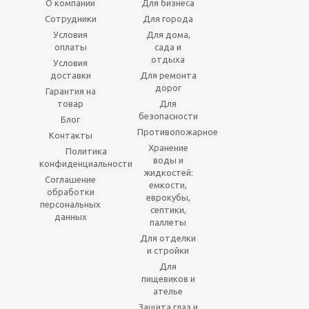
О компании
Для бизнеса
Сотрудники
Для города
Условия
Для дома,
оплаты
сада и
отдыха
Условия
доставки
Для ремонта
дорог
Гарантия на
товар
Для
безопасности
Блог
Противопожарное
Контакты
Хранение
Политика
воды и
конфиденциальности
жидкостей:
Соглашение
емкости,
обработки
еврокубы,
персональных
септики,
данных
паллеты
Для отделки
и стройки
Для
пищевиков и
ателье
Защита глаз и