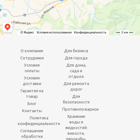
О компании
Для бизнеса
Сотрудники
Для города
Условия
Для дома,
оплаты
сада и
отдыха
Условия
доставки
Для ремонта
дорог
Гарантия на
товар
Для
безопасности
Блог
Противопожарное
Контакты
Хранение
Политика
воды и
конфиденциальности
жидкостей:
Соглашение
емкости,
обработки
еврокубы,