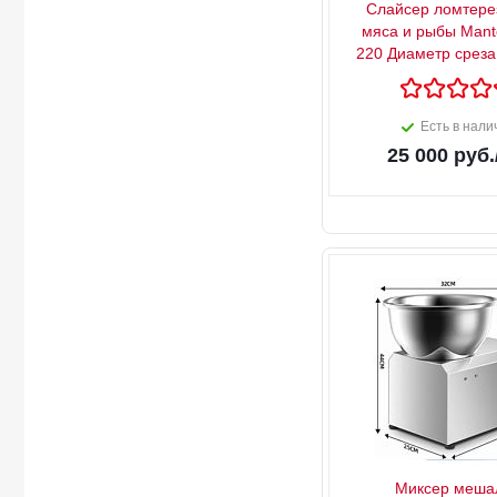
Слайсер ломтере
мяса и рыбы Mante
220 Диаметр среза
Есть в нали
25 000
руб.
Миксер меша