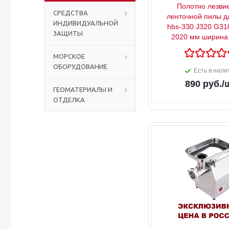
Полотно лезви
СРЕДСТВА
ленточной пилы д
ИНДИВИДУАЛЬНОЙ
Столы с лавками
Биометрические терминалы
hbs-330 J320 G31
ЗАЩИТЫ
2020 мм ширина
Вызывные панели
МОРСКОЕ
ОБОРУДОВАНИЕ
Есть в нали
Комплекты для дистанционного управления
890
руб.
/
ГЕОМАТЕРИАЛЫ И
ОТДЕЛКА
Аккумуляторы аккумуляторные батареи для ИБП