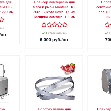
зка для
Слайсер ломтерезка для
Полот
lla HC-
мяса и рыбы Mantella HC-
ленточно
: 220 мм
200S Высота ножа: 17 мм
hbs-13
Толщина ломтика: 1-6 мм
ши
чии
Есть в наличии
Е
/шт
6 000
руб.
/шт
70
лка
Полотно лезвие для
Слайсер