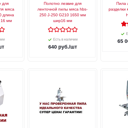
е для
Полотно лезвие для
Пила 
ля мяса
ленточной пилы мяса hbs-
разделки 
0 длина
250 J-250 G210 1650 мм
 16 мм
шир16 мм
Е
чии
Есть в наличии
65 0
шт
640
руб.
/шт