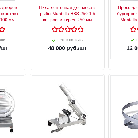
бургеров
Пила ленточная для мяса и
Пресс дл
ов котлет
рыбы Mantella HBS-250 1,5
бургеров 
 100 мм
квт распил срез: 250 мм
Mantell
чии
Есть в наличии
Е
/шт
48 000
руб.
/шт
12 0