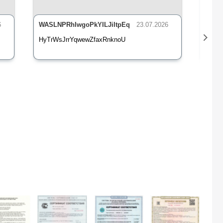
6
WASLNPRhIwgoPkYILJiItpEq
23.07.2026
nLsE
HyTrWsJrrYqwewZfaxRnknoU
qXz