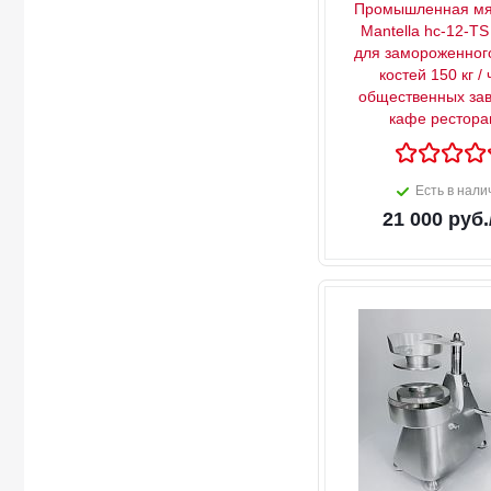
Промышленная мя
Mantella hc-12-TS
для замороженног
костей 150 кг / 
общественных за
кафе рестора
Есть в нали
21 000
руб.