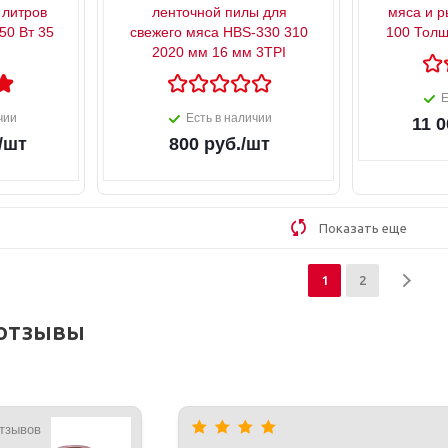
литров
ленточной пилы для
мяса и р
50 Вт 35
свежего мяса HBS-330 310
100 Толщ
2020 мм 16 мм 3TPI
Е
чии
Есть в наличии
11 0
/шт
800
руб.
/шт
Показать еще
1
2
отзывы
отзывов