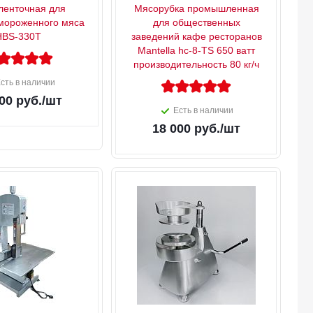
ленточная для
Мясорубка промышленная
мороженного мяса
для общественных
HBS-330T
заведений кафе ресторанов
Mantella hc-8-TS 650 ватт
производительность 80 кг/ч
сть в наличии
00
руб.
/шт
Есть в наличии
18 000
руб.
/шт