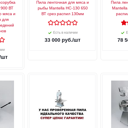
сорубка
Пила ленточная для мяса и
Пила лен
 900 ВТ
рыбы Mantella HC-130 650
Mantella
о мяса и
ВТ срез распил 130мм
распи
ч для
ведений
нов
Есть в наличии
Е
33 000
руб.
/шт
78 5
чии
/шт