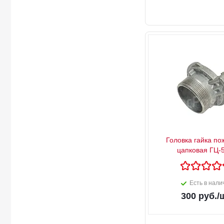
Головка гайка п
цапковая ГЦ-
Есть в нали
300
руб.
/