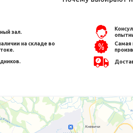
Консул
ный зал.
опытны
наличии на складе во
Самая 
токе.
произ
едников.
Достав