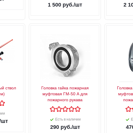
1 500
руб.
/шт
2 1
й ствол
Головка гайка пожарная
Головка
 м)
муфтовая ГМ-50 А для
муфтов
пожарного рукава
пожа
чии
Есть в наличии
Е
/шт
290
руб.
/шт
47