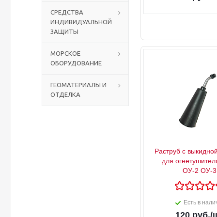
СРЕДСТВА
ИНДИВИДУАЛЬНОЙ
Столы с лавками
Биометрические терминалы
ЗАЩИТЫ
Вызывные панели
МОРСКОЕ
ОБОРУДОВАНИЕ
Комплекты для дистанционного управления
ГЕОМАТЕРИАЛЫ И
ОТДЕЛКА
Аккумуляторы аккумуляторные батареи для ИБП
Раструб с выкидной
для огнетушител
ОУ-2 ОУ-3
Есть в нали
120
руб.
/