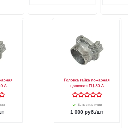
ожарная
Головка гайка пожарная
50 А
цапковая ГЦ-80 А
чии
Есть в наличии
шт
1 000
руб.
/шт