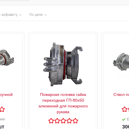
 алфавиту
По цене
ручной
Пожарная головка гайка
Ствол п
переходная ГП-80х50
алюминий для пожарного
рукава
чии
Е
шт
30