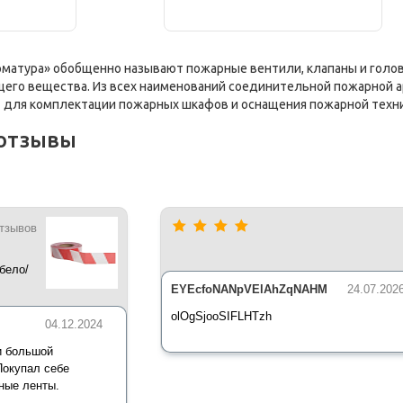
матура» обобщенно называют пожарные вентили, клапаны и голов
его вещества. Из всех наименований соединительной пожарной а
т для комплектации пожарных шкафов и оснащения пожарной техни
отзывы
отзывов
бело/
*35 мкм
EYEcfoNANpVElAhZqNAHM
24.07.202
olOgSjooSIFLHTzh
04.12.2024
и большой
Покупал себе
ные ленты.