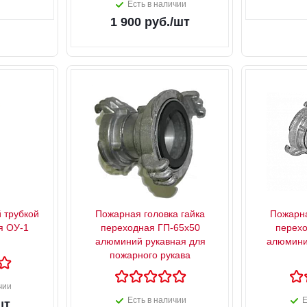
Есть в наличии
1 900
руб.
/шт
 трубкой
Пожарная головка гайка
Пожарна
я ОУ-1
переходная ГП-65х50
перехо
алюминий рукавная для
алюмини
пожарного рукава
чии
Есть в наличии
Е
шт