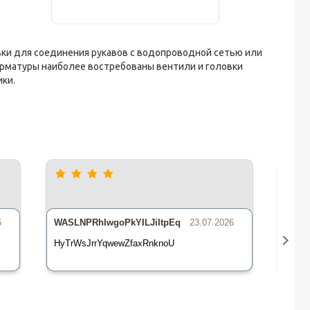
ки для соединения рукавов с водопроводной сетью или
рматуры наиболее востребованы вентили и головки
ки.
6
WASLNPRhIwgoPkYILJiItpEq
23.07.2026
nLsE
HyTrWsJrrYqwewZfaxRnknoU
qXz