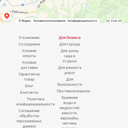
О компании
Для бизнеса
Сотрудники
Для города
Условия
Для дома,
оплаты
сада и
отдыха
Условия
доставки
Для ремонта
дорог
Гарантия на
товар
Для
безопасности
Блог
Противопожарное
Контакты
Хранение
Политика
воды и
конфиденциальности
жидкостей:
Соглашение
емкости,
обработки
еврокубы,
персональных
септики,
данных