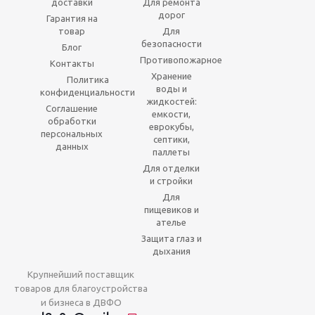
доставки
Для ремонта
дорог
Гарантия на
товар
Для
безопасности
Блог
Противопожарное
Контакты
Хранение
Политика
воды и
конфиденциальности
жидкостей:
Соглашение
емкости,
обработки
еврокубы,
персональных
септики,
данных
паллеты
Для отделки
и стройки
Для
пищевиков и
ателье
Защита глаз и
дыхания
Крупнейший поставщик
товаров для благоустройства
и бизнеса в ДВФО