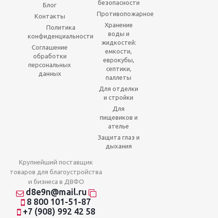
безопасности
Блог
Противопожарное
Контакты
Хранение
Политика
воды и
конфиденциальности
жидкостей:
Соглашение
емкости,
обработки
еврокубы,
персональных
септики,
данных
паллеты
Для отделки
и стройки
Для
пищевиков и
ателье
Защита глаз и
дыхания
Крупнейший поставщик
товаров для благоустройства
и бизнеса в ДВФО
d8e9n@mail.ru
8 800 101-51-87
+7 (908) 992 42 58