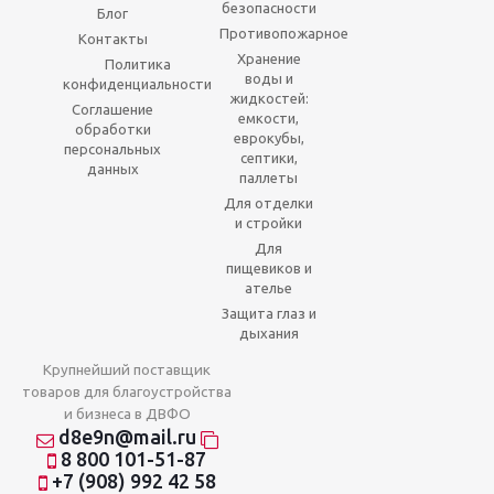
безопасности
Блог
Противопожарное
Контакты
Хранение
Политика
воды и
конфиденциальности
жидкостей:
Соглашение
емкости,
обработки
еврокубы,
персональных
септики,
данных
паллеты
Для отделки
и стройки
Для
пищевиков и
ателье
Защита глаз и
дыхания
Крупнейший поставщик
товаров для благоустройства
и бизнеса в ДВФО
d8e9n@mail.ru
8 800 101-51-87
+7 (908) 992 42 58