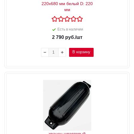
220x680 мм белый D: 220
мм
Есть в наличии
2 790
руб.
/шт
В корзину
кранец швартовый