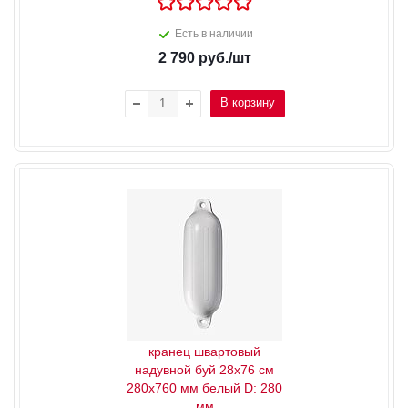
Есть в наличии
2 790
руб.
/шт
В корзину
кранец швартовый
надувной буй 28x76 см
280x760 мм белый D: 280
мм