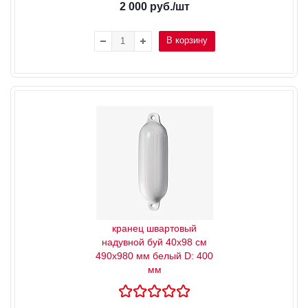
2 000
руб.
/шт
В корзину
кранец швартовый
надувной буй 40x98 см
490x980 мм белый D: 400
мм