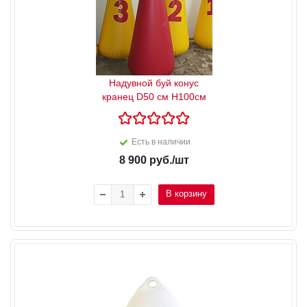
Надувной буй конус
кранец D50 см H100см
Есть в наличии
8 900
руб.
/шт
В корзину