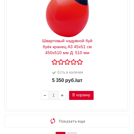
Швартовый надувной буй
буёк кранец А3 45x51 см
450x510 мм Д: 510 мм
Есть в наличии
5 350
руб.
/шт
В корзину
Показать еще