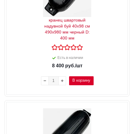
кранец швартовый
надувной буй 40x98 см
490x980 мм черный D:
400 мм
Есть в наличии
8 400
руб.
/шт
В корзину