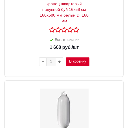
кранец швартовый
надувной буй 16x58 см
160x580 мм белый D: 160
мм
Есть в наличии
1 600
руб.
/шт
В корзину