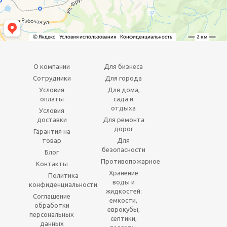
О компании
Для бизнеса
Сотрудники
Для города
Условия
Для дома,
оплаты
сада и
отдыха
Условия
доставки
Для ремонта
дорог
Гарантия на
товар
Для
безопасности
Блог
Противопожарное
Контакты
Хранение
Политика
воды и
конфиденциальности
жидкостей:
Соглашение
емкости,
обработки
еврокубы,
персональных
септики,
данных