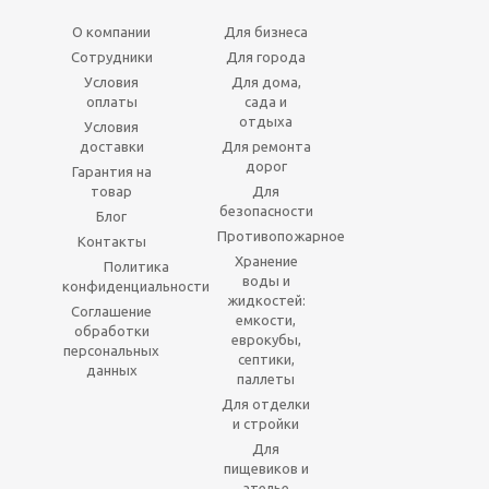
О компании
Для бизнеса
Сотрудники
Для города
Условия
Для дома,
оплаты
сада и
отдыха
Условия
доставки
Для ремонта
дорог
Гарантия на
товар
Для
безопасности
Блог
Противопожарное
Контакты
Хранение
Политика
воды и
конфиденциальности
жидкостей:
Соглашение
емкости,
обработки
еврокубы,
персональных
септики,
данных
паллеты
Для отделки
и стройки
Для
пищевиков и
ателье