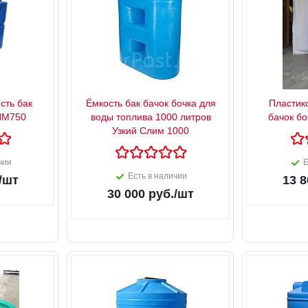
сть бак
Ёмкость бак бачок бочка для
Пластик
ИМ750
воды топлива 1000 литров
бачок б
Узкий Слим 1000
чии
Е
Есть в наличии
/шт
13 8
30 000
руб.
/шт