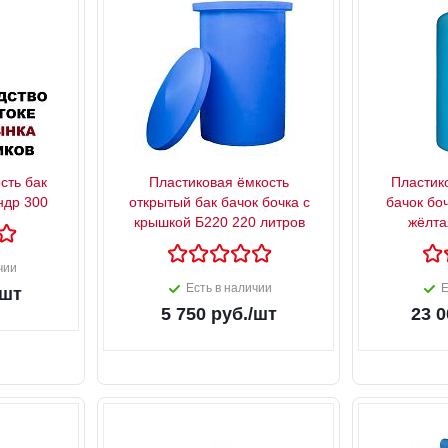
сть бак
Пластиковая ёмкость
Пластик
ндр 300
открытый бак бачок бочка с
бачок бо
крышкой Б220 220 литров
жёлта
чии
Есть в наличии
Е
/шт
5 750
руб.
/шт
23 0