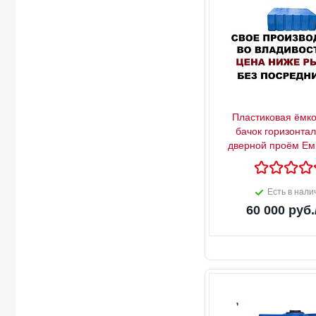
Пластиковая ёмко
бачок горизонтал
дверной проём Ем
Есть в нали
60 000
руб.