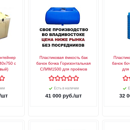
онтейнер
Пластиковая ёмкость бак
Пластик
40х750 с
бачок бочка Горизонтальная
бачок бо
вый)
СЛИМ1500 для проёмов
для
чии
Есть в наличии
Е
/шт
41 000
руб.
/шт
32 0