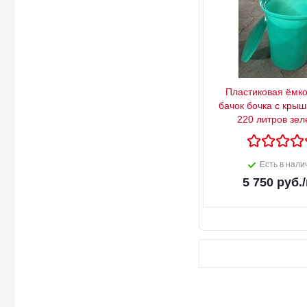
Пластиковая ёмко
бачок бочка с крыш
220 литров зе
Есть в нали
5 750
руб.