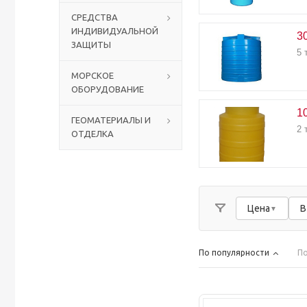
СРЕДСТВА
ИНДИВИДУАЛЬНОЙ
Столы с лавками
Биометрические терминалы
3
ЗАЩИТЫ
5 
Вызывные панели
МОРСКОЕ
ОБОРУДОВАНИЕ
Комплекты для дистанционного управления
1
ГЕОМАТЕРИАЛЫ И
2 
ОТДЕЛКА
Аккумуляторы аккумуляторные батареи для ИБП
Цена
В
По популярности
По