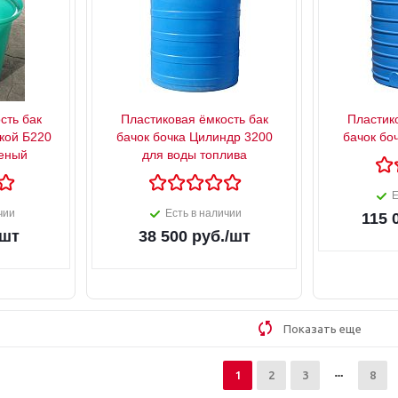
сть бак
Пластиковая ёмкость бак
Пластик
кой Б220
бачок бочка Цилиндр 3200
бачок бо
леный
для воды топлива
Е
чии
Есть в наличии
115 
/шт
38 500
руб.
/шт
Показать еще
1
2
3
8