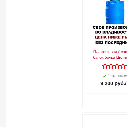
Пластиковая ёмко
бачок бочка Цили
Есть в нали
9 200
руб.