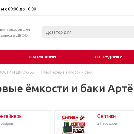
ты
с 09:00 до 18:00
щик товаров для
бизнеса в ДВФО
О КОМПАНИИ
СОТРУДНИКИ
КОСТИ И ЕВРОКУБЫ
-
Пластиковые ёмкости и баки
вые ёмкости и баки Арт
онтейнеры
Септики
товаров
27 товаров