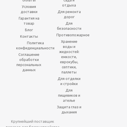
оплаты
сада и
отдыха
Условия
доставки
Для ремонта
дорог
Гарантия на
товар
Для
безопасности
Блог
Противопожарное
Контакты
Хранение
Политика
воды и
конфиденциальности
жидкостей:
Соглашение
емкости,
обработки
еврокубы,
персональных
септики,
данных
паллеты
Для отделки
и стройки
Для
пищевиков и
ателье
Защита глаз и
дыхания
Крупнейший поставщик