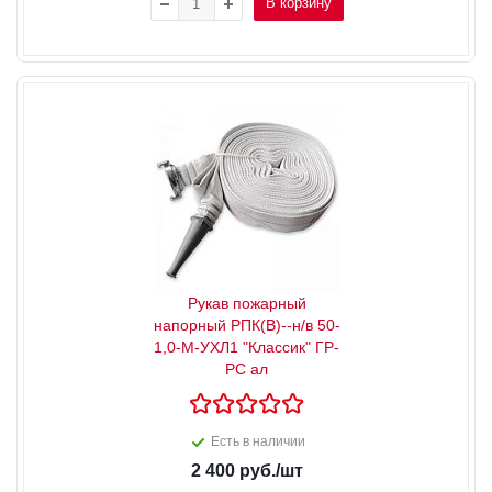
В корзину
Рукав пожарный
напорный РПК(В)--н/в 50-
1,0-М-УХЛ1 "Классик" ГР-
РС ал
Есть в наличии
2 400
руб.
/шт