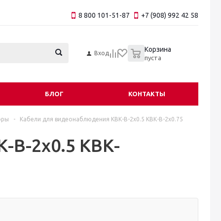
8 800 101-51-87
+7 (908) 992 42 58
0
Корзина
Вход
пуста
БЛОГ
КОНТАКТЫ
оры
-
Кабели для видеонаблюдения КВК-В-2x0.5 КВК-В-2x0.75
-В-2x0.5 КВК-