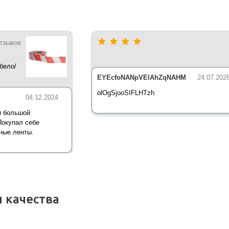
отзывов
бело/
*35 мкм
EYEcfoNANpVElAhZqNAHM
24.07.202
olOgSjooSIFLHTzh
04.12.2024
и большой
Покупал себе
ные ленты.
 качества