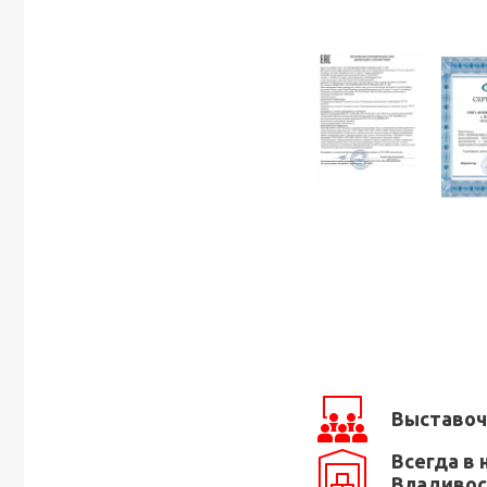
Выставоч
Всегда в 
Владивос