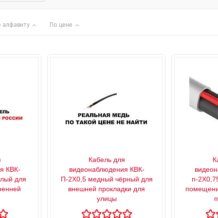
 алфавиту
По цене
я
Кабель для
К
я КВК-
видеонаблюдения КВК-
видеон
елый для
П-2X0,5 медный чёрный для
п-2X0,7
ренней
внешней прокладки для
помещени
улицы
п