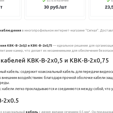
чии
Есть в наличии
Е
т
30
руб.
/шт
23,
онаблюдения
в многопрофильном интернет-магазине "Сигнал". Доставл
я КВК-В-2x0,5 и КВК-В-2x0,75
— идеальное решение для организаци
 питание камер, что делает их незаменимыми для обеспечения безопас
кабелей КВК-В-2x0,5 и КВК-В-2x0,75
ый кабель: содержит коаксиальный кабель для передачи видеоси
к внешним воздействиям: благодаря прочной оболочке кабели за
реды.
: кабели легко прокладываются и соединяются между собой, что
-2x0.5
то коаксиальный
кабель
с двумя жилами сечением 0.5 мм². Он предназн