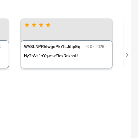
6
WASLNPRhIwgoPkYILJiItpEq
23.07.2026
nLsE
HyTrWsJrrYqwewZfaxRnknoU
qXz