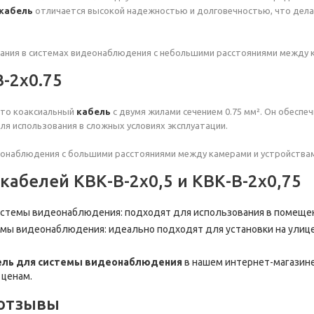
кабель
отличается высокой надежностью и долговечностью, что дела
ания в системах видеонаблюдения с небольшими расстояниями между к
-2x0.75
это коаксиальный
кабель
с двумя жилами сечением 0.75 мм². Он обеспе
ля использования в сложных условиях эксплуатации.
еонаблюдения с большими расстояниями между камерами и устройствам
абелей КВК-В-2x0,5 и КВК-В-2x0,75
стемы видеонаблюдения: подходят для использования в помещени
мы видеонаблюдения: идеально подходят для установки на улице, 
ель для системы видеонаблюдения
в нашем интернет-магазине
 ценам.
отзывы