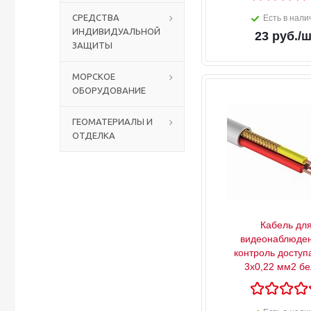
СРЕДСТВА
Есть в нали
ИНДИВИДУАЛЬНОЙ
Столы с лавками
Биометрические терминалы
23
руб.
/ш
ЗАЩИТЫ
Вызывные панели
МОРСКОЕ
ОБОРУДОВАНИЕ
Комплекты для дистанционного управления
ГЕОМАТЕРИАЛЫ И
ОТДЕЛКА
Аккумуляторы аккумуляторные батареи для ИБП
Кабель дл
видеонаблюден
контроль доступ
3х0,22 мм2 б