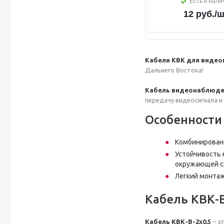
Есть в нали
12
руб.
/ш
Кабели КВК для виде
Дальнего Востока!
Кабель видеонаблюдени
передачу видеосигнала и
Особенности 
Комбинированн
Устойчивость 
окружающей с
Легкий монтаж
Кабель КВК-В
Кабель КВК-В-2x0.5
– э