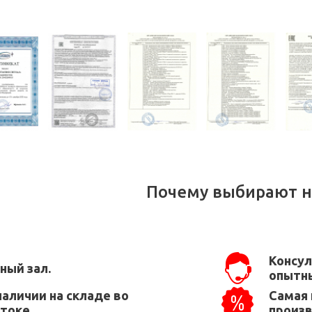
Почему выбирают н
Консул
ный зал.
опытны
наличии на складе во
Самая 
токе.
произ