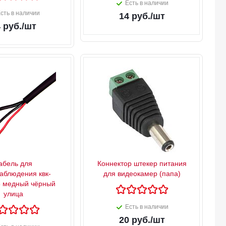
Есть в наличии
сть в наличии
14
руб.
/шт
4
руб.
/шт
абель для
Коннектор штекер питания
аблюдения квк-
для видеокамер (папа)
5 медный чёрный
улица
Есть в наличии
20
руб.
/шт