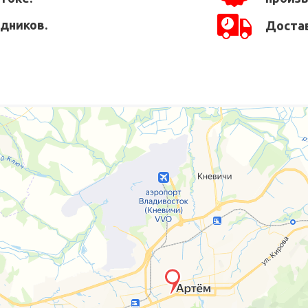
едников.
Достав