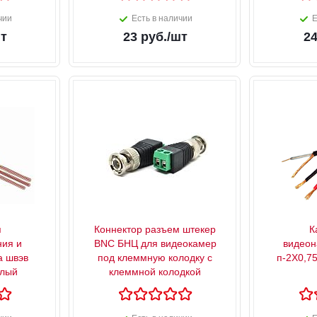
чии
Есть в наличии
Е
т
23
руб.
/шт
2
я
Коннектор разъем штекер
К
ия и
BNC БНЦ для видеокамер
видеон
а швэв
под клеммную колодку с
п-2X0,7
елый
клеммной колодкой