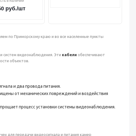
сть в наличии
50
руб.
/шт
яем по Приморскому краю и во все населенные пункты
и систем видеонаблюдения. Эти
кабели
обеспечивают
ности объектов.
гнала и два провода питания.
щищены от механических повреждений и воздействия
 упрощает процесс установки системы видеонаблюдения.
ачен для передачи видеосигнала и питания камер