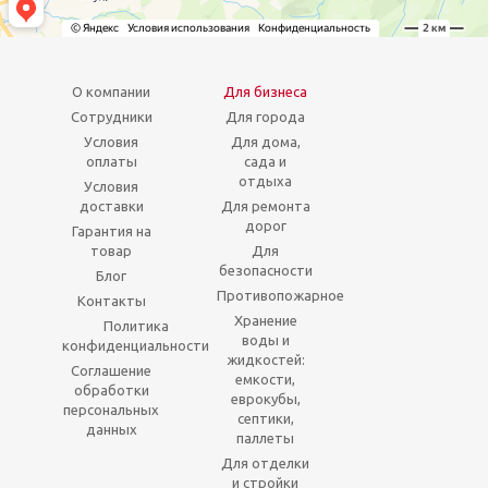
О компании
Для бизнеса
Сотрудники
Для города
Условия
Для дома,
оплаты
сада и
отдыха
Условия
доставки
Для ремонта
дорог
Гарантия на
товар
Для
безопасности
Блог
Противопожарное
Контакты
Хранение
Политика
воды и
конфиденциальности
жидкостей:
Соглашение
емкости,
обработки
еврокубы,
персональных
септики,
данных
паллеты
Для отделки
и стройки