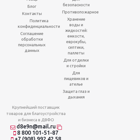
безопасности
Блог
Противопожарное
Контакты
Хранение
Политика
воды и
конфиденциальности
жидкостей:
Соглашение
емкости,
обработки
еврокубы,
персональных
септики,
данных
паллеты
Для отделки
и стройки
Для
пищевиков и
ателье
Защита глаз и
дыхания
Крупнейший поставщик
товаров для благоустройства
и бизнеса в ДВФО
d8e9n@mail.ru
8 800 101-51-87
+7 (908) 992 42 58