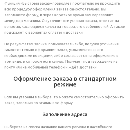
Самоклеящиеся ленты для маркировки
Тактильные напольные плитки
Полки для обуви
Блок кассета с вытяжной лентой
Турникеты-триподы
Страховочные привязи
Функция «Быстрый заказ» позволяет покупателю не проходить
всю процедуру оформления заказа самостоятельно. Вы
Ленточные ограждения
Сидения для трибун
Катафоты
Проходные турникеты с распашными створками
Плащи дождевики
заполняете форму, и через короткое время вам перезвонит
менеджер магазина. Он уточнит все условия заказа, ответит на
Промышленные осушители воздуха
Секции сидений для залов ожидания
Дорожные разметки
Смарт замки
вопросы, касающиеся качества товара, его особенностей. А также
Тележки
Пешеходные ограждения
Лежачие полицейские, колесоотбойники, пандусы,
Полноростовые турникеты
подскажет о вариантах оплаты и доставки.
демпферы
Информационные таблички
Контейнеры для мусора ТБО ТКО
Блоки питания для СКУД
По результатам звонка, пользователь либо, получив уточнения,
Гирлянда сигнальная дорожная
самостоятельно оформляет заказ, укомплектовав его
Ключницы
Банкетки для учреждений
Видеоглазок дверной видеозвонок
необходимыми позициями, либо соглашается на оформление в
том виде, в котором есть сейчас. Получает подтверждение на
Столы с лавками
Биометрические терминалы
почту или на мобильный телефон и ждёт доставки.
Вызывные панели
Оформление заказа в стандартном
Комплекты для дистанционного управления
режиме
Аккумуляторы аккумуляторные батареи для ИБП
Если вы уверены в выборе, то можете самостоятельно оформить
заказ, заполнив по этапам всю форму.
Заполнение адреса
Выберите из списка название вашего региона и населённого