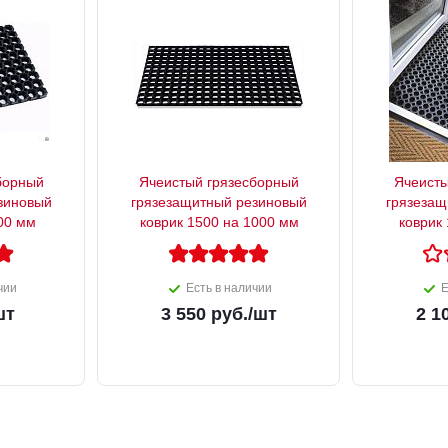
борный
Ячеистый грязесборный
Ячеисты
зиновый
грязезащитный резиновый
грязезащ
00 мм
коврик 1500 на 1000 мм
коврик
чии
Есть в наличии
Е
шт
3 550
руб.
/шт
2 1