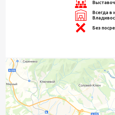
Выставоч
Всегда в 
Владивос
Без поср