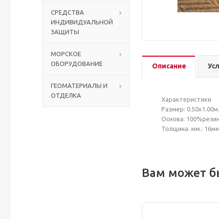
СРЕДСТВА
ИНДИВИДУАЛЬНОЙ
Столы с лавками
Биометрические терминалы
ЗАЩИТЫ
Вызывные панели
МОРСКОЕ
ОБОРУДОВАНИЕ
Описание
Ус
Комплекты для дистанционного управления
ГЕОМАТЕРИАЛЫ И
ОТДЕЛКА
Аккумуляторы аккумуляторные батареи для ИБП
Характеристики
Размер: 0.50х1.00м
Основа: 100%рези
Толщина. мм.: 16мм
Вам может б