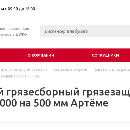
ты
с 09:00 до 18:00
щик товаров для
бизнеса в ДВФО
О КОМПАНИИ
СОТРУДНИКИ
ОРУДОВАНИЕ ДЛЯ БИЗНЕСА
-
Резиновые коврики
-
Грязезащитные резин
коврик 1000 на 500 мм
й грязесборный грязеза
000 на 500 мм Артёме