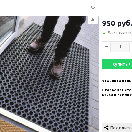
950
руб
Есть в наличи
Купить 
Уточните нали
Стараемся став
курса и измен