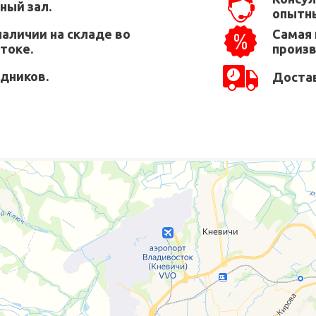
ный зал.
опытны
наличии на складе во
Самая 
токе.
произ
едников.
Достав