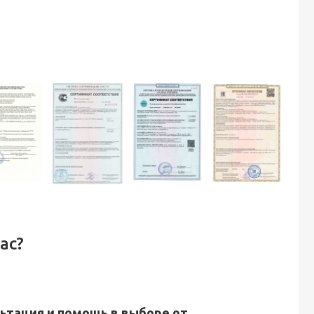
ас?
ьтация и помощь в выборе от