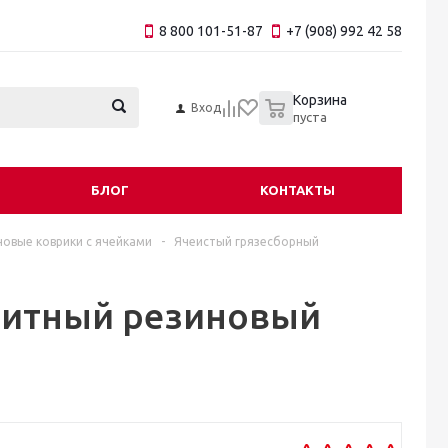
8 800 101-51-87
+7 (908) 992 42 58
0
Корзина
Вход
пуста
БЛОГ
КОНТАКТЫ
овые коврики с ячейками
-
Ячеистый грязесборный
щитный резиновый