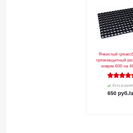
Ячеистый грязес
грязезащитный ре
коврик 600 на 4
Есть в нали
650
руб.
/