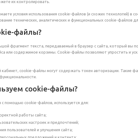
ожете их контролировать.
имаете условия использования cookie-файлов (и схожих технологий) в с
ование технических, аналитических и функциональных cookie-файлов дл
okie-файлы?
ьшой фрагмент текста, передаваемый в браузер с сайта, который вы п
са или содержимое корзины. Cookie-файлы позволяют упростить и уско
й кабинет, cookie-файлы могут содержать токен авторизации. Такие 
функциональности.
льзуем cookie-файлы?
с помощью cookie-файлов, используется для:
рректной работы сайта;
ьзовательских настроек и предпочтений;
ния пользователей и улучшения сайта;
персональных предложений и контента;