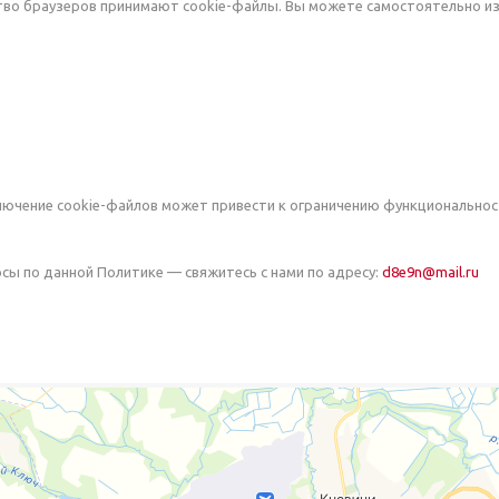
во браузеров принимают cookie-файлы. Вы можете самостоятельно изм
лючение cookie-файлов может привести к ограничению функциональнос
росы по данной Политике — свяжитесь с нами по адресу:
d8e9n@mail.ru