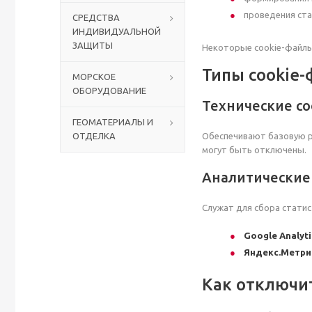
проведения ста
СРЕДСТВА
ИНДИВИДУАЛЬНОЙ
Столы с лавками
Биометрические терминалы
ЗАЩИТЫ
Некоторые cookie-файлы
Вызывные панели
Типы cookie
МОРСКОЕ
ОБОРУДОВАНИЕ
Технические c
Комплекты для дистанционного управления
ГЕОМАТЕРИАЛЫ И
ОТДЕЛКА
Обеспечивают базовую ра
Аккумуляторы аккумуляторные батареи для ИБП
могут быть отключены.
Аналитические
Служат для сбора статис
Google Analyti
Яндекс.Метри
Как отключи