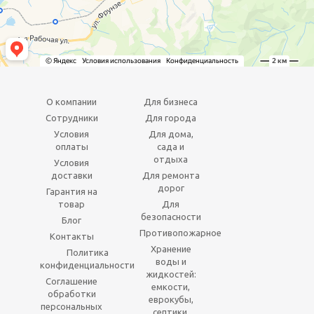
О компании
Для бизнеса
Сотрудники
Для города
Условия
Для дома,
оплаты
сада и
отдыха
Условия
доставки
Для ремонта
дорог
Гарантия на
товар
Для
безопасности
Блог
Противопожарное
Контакты
Хранение
Политика
воды и
конфиденциальности
жидкостей:
Соглашение
емкости,
обработки
еврокубы,
персональных
септики,