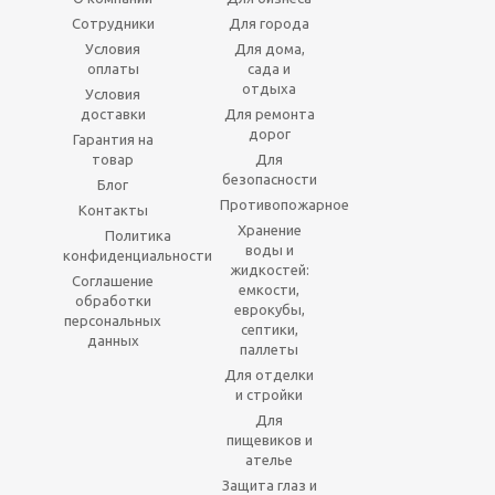
Сотрудники
Для города
Условия
Для дома,
оплаты
сада и
отдыха
Условия
доставки
Для ремонта
дорог
Гарантия на
товар
Для
безопасности
Блог
Противопожарное
Контакты
Хранение
Политика
воды и
конфиденциальности
жидкостей:
Соглашение
емкости,
обработки
еврокубы,
персональных
септики,
данных
паллеты
Для отделки
и стройки
Для
пищевиков и
ателье
Защита глаз и