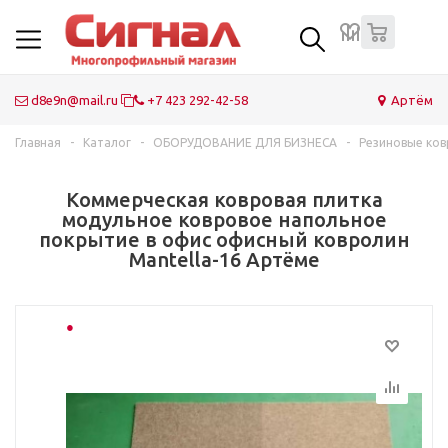
0
Контейнеры для мусора ТБО ТКО
Пластиковые мусорные баки
Портативные биотуалеты
Дорожные знаки
Камеры видеонаблюдения и видеорегистраторы
Огнетушители
Пластиковые ёмкости и баки
Оборудование для строительных площадок
Оборудование для общепита и кафе, для мясных
Газоанализаторы и дегазационные комплекты
Швартовые буи
Объемная георешетка
рыбных рынков, магазинов
d8e9n@mail.ru
+7 423 292-42-58
Артём
Резиновые коврики
Лестницы
Инфракрасные обогреватели
Дорожные ограждения
Охранная GSM сигнализации
Пожарные гидранты
IBC складной контейнер
Корзины для подъема людей
ГДЗК Газодымозащитные комплекты
Причальные кранцы швартовые
Технический войлок
Оборудование для туалетных комнат
Урны для мусора
Водоотводные дренажные лотки
Дорожные барьеры
Комплектации шлагбаумов
Пожарные колонки
Корзины для кондиционера
Портативные дозиметры
Геотекстиль
Главная
-
Каталог
-
ОБОРУДОВАНИЕ ДЛЯ БИЗНЕСА
-
Резиновые ков
Системы вызова персонала для заведений
Туалетные кабины
Мангалы и дровницы
Дорожные конусы
Пломбировочные устройства
Пожарные рукава
Эстакады рампы мобильные посадочный
Респираторы
EVA / ЭВА листы
Коммерческая ковровая плитка
перегрузочный мост
Кронштейны для ТВ, проекторов, мониторов и антенн
Скамейки и лавки
Антенны для катеров и автофургонов
Соль техническая противогололедная
Приводы и автоматика для ворот
Пожарная комплектация арматура
Самоспасатели
Геосетка
модульное ковровое напольное
покрытие в офис офисный ковролин
Стреппинг инструменты для обвязки
Почтовые ящики
Летний дачный душ
Холодный асфальт
Электромагнитные электромеханические замки
Пожарные шкафы
Сирены
Mantella-16 Артёме
Стеклопластиковые решетки настилы
Фонарные столбы
Каминные наборы
Дорожные сигнальные ленты
Дверные доводчики
Ранец противопожарный Ермак
Медицинские носилки санитарные
Маркерные и меловые доски
Бункеры для ТБО мусора
Ветроуказатели
Сигнальные дорожные фонари
Контроллеры входа
Комплектующие пожарного щита
Электромегафоны (рупоры)
Дезинфекционные коврики (дезбарьеры)
Модульные покрытия
Кованые элементы и орнаменты
Сферические дорожные зеркала
Турникеты для торговых залов
Светоотражающие жилеты
Аптечки медицинские металлические
Велопарковки
Садовые модульные плитки ПВХ
Проблесковые маяки (мигалки)
Огнестойкие кабели ОПС
Одноразовые чехлы для авто
Урны для мусора с пепельницей
Контейнеры саморазгружающиеся
Средства-очистители для бассейнов
Светосигнальные ШЕРИФ (маяки) балки на трассу
Видеодомофоны
Профессиональные спасательные жилеты