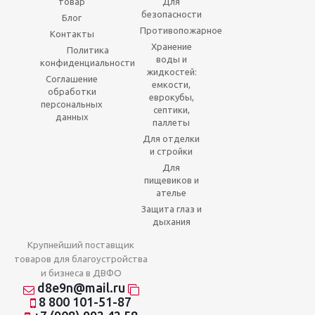
товар
Для
безопасности
Блог
Противопожарное
Контакты
Хранение
Политика
воды и
конфиденциальности
жидкостей:
Соглашение
емкости,
обработки
еврокубы,
персональных
септики,
данных
паллеты
Для отделки
и стройки
Для
пищевиков и
ателье
Защита глаз и
дыхания
Крупнейший поставщик
товаров для благоустройства
и бизнеса в ДВФО
d8e9n@mail.ru
8 800 101-51-87