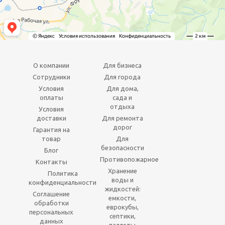
О компании
Для бизнеса
Сотрудники
Для города
Условия
Для дома,
оплаты
сада и
отдыха
Условия
доставки
Для ремонта
дорог
Гарантия на
товар
Для
безопасности
Блог
Противопожарное
Контакты
Хранение
Политика
воды и
конфиденциальности
жидкостей:
Соглашение
емкости,
обработки
еврокубы,
персональных
септики,
данных