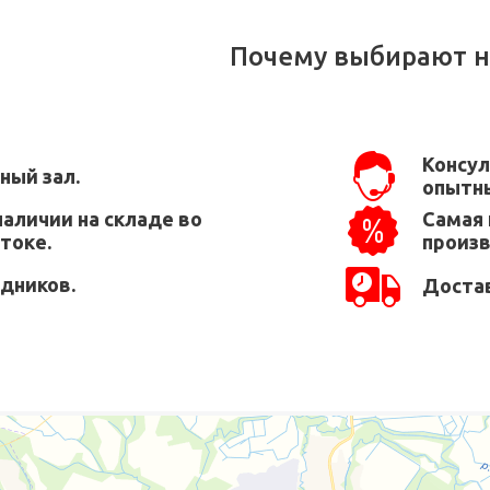
Почему выбирают н
Консул
ный зал.
опытны
наличии на складе во
Самая 
токе.
произ
едников.
Достав