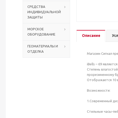
СРЕДСТВА
ИНДИВИДУАЛЬНОЙ
Столы с лавками
Биометрические терминалы
ЗАЩИТЫ
Вызывные панели
МОРСКОЕ
ОБОРУДОВАНИЕ
Описание
Ус
Комплекты для дистанционного управления
ГЕОМАТЕРИАЛЫ И
ОТДЕЛКА
Аккумуляторы аккумуляторные батареи для ИБП
Магазин Сигнал пр
iBells – 69 являе
Степень влагостой
прорезиненному бр
Отображается 10 в
Возможности:
1.Современный диз
Стильные часы-пей