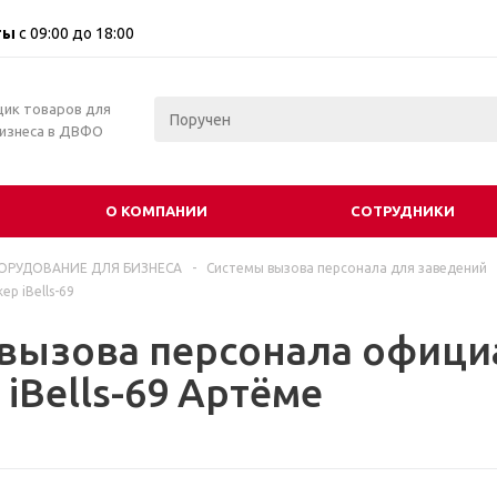
ты
с 09:00 до 18:00
щик товаров для
бизнеса в ДВФО
О КОМПАНИИ
СОТРУДНИКИ
ОРУДОВАНИЕ ДЛЯ БИЗНЕСА
-
Системы вызова персонала для заведений
р iBells-69
вызова персонала офици
iBells-69 Артёме