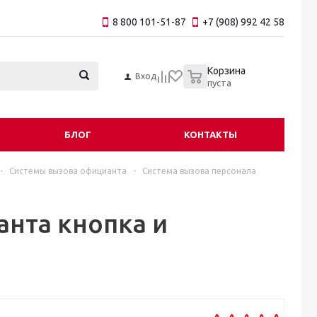
8 800 101-51-87
+7 (908) 992 42 58
0
Корзина
Вход
пуста
БЛОГ
КОНТАКТЫ
-
Системы вызова официанта
-
Система вызова персонала
анта кнопка и