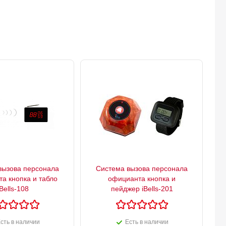
вызова персонала
Система вызова персонала
а кнопка и табло
официанта кнопка и
iBells-108
пейджер iBells-201
сть в наличии
Есть в наличии