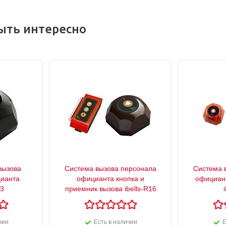
ыть интересно
вызова
Система вызова персонала
Система 
ианта
официанта кнопка и
официант
23
приемник вызова ibells-R16
чии
Есть в наличии
Е