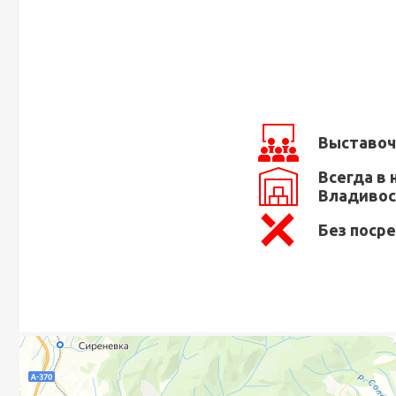
Выставоч
Всегда в 
Владивос
Без поср