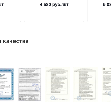
шт
4 580
руб.
/шт
5 0
 качества