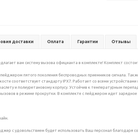
ловия доставки
Оплата
Гарантии
Отзывы
едлагает вам систему вызова официанта в комплекте! Комплект состои
тся пейджером пятого поколения беспроводных приемников сигнала. Так
кости соответствует стандарту IPX7. Работает со всеми устройствами и
аслету и полиуретановому корпусу. Устойчив к температурным перепа
ызовов в режиме прокрутки. В комплекте с пейджером идет зарядное у
айн.
джер с удовольствием будет использовать Ваш персонал благодаря с