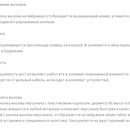
жение вызовов.
нопку вызова на пейджере отображается вызывающий номер, в памяти 
зарегистрированным кнопкам.
ка.
граммируется при помощи клавиш на корпусе. В комплекте к нему прил
 и будильник.
ть .
цаемость ipx7 позволяет работать в условиях повышенной влажности
ется отдельный кабель, не входит в комплект устройства).
кнопка вызова
ноп­ка вы­зова пер­со­нала с плас­ти­ковым кор­пу­сом: ди­аметр 60, вы­сота 8
ль­но впи­шет­ся в лю­бой ин­терь­ер и по­может пер­со­налу быс­трее и ка­чес
ий с кноп­ки вы­зова пер­со­нала, отоб­ра­жа­ет­ся на пей­дже­ре и/или таб­ло в
й ус­та­нов­ки и спе­ци­аль­но­го мон­та­жа. Она кре­пит­ся на двус­то­рон­ний 