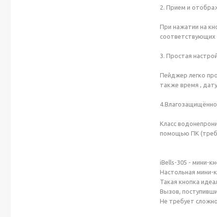
2. Прием и отобра
При нажатии на к
соответствующих 
3. Простая настрой
Пейджер легко про
также время , дату
4.Влагозащищённос
Класс водонепрони
помощью ПК (требу
iBells-305 - мини-
Нас­толь­ная ми­ни-к
Та­кая кноп­ка иде­а
Вы­зов, пос­ту­пив­ш
Не тре­бу­ет слож­но