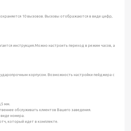
сохраняется 10 вызовов. Вызовы отображаются в виде цифр,
агается инструкция.Можно настроить переход в режим часов, а
. ударопрочным корпусом. Возможность настройки пейджера с
,5 мм.
­твен­нее об­слу­живать кли­ен­тов Ва­шего за­веде­ния.
 ви­де но­мера.
скотч, ко­торый идет в ком­плек­те.