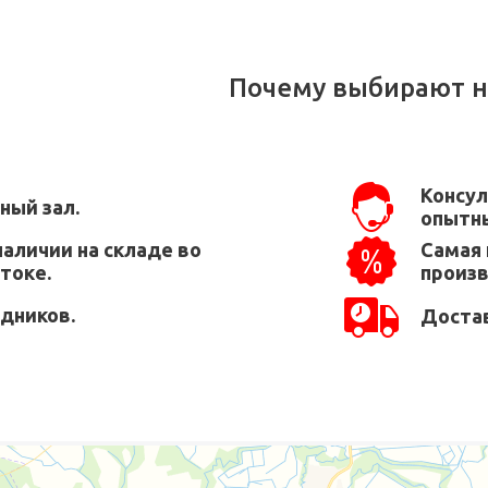
Почему выбирают н
Консул
ный зал.
опытны
наличии на складе во
Самая 
токе.
произ
едников.
Достав