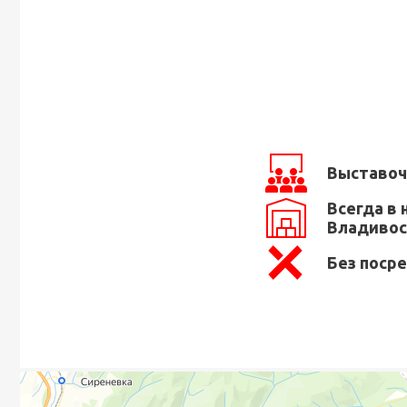
Выставоч
Всегда в 
Владивос
Без поср