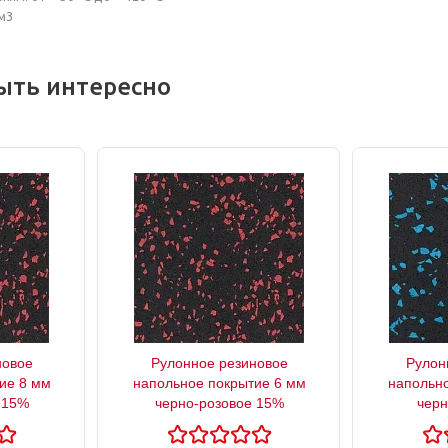
м3
ыть интересно
новое
Рулонное резиновое
Рулон
ие 8 мм
напольное покрытие 6 мм
напольно
 15%
черно-розовое 15%
черн