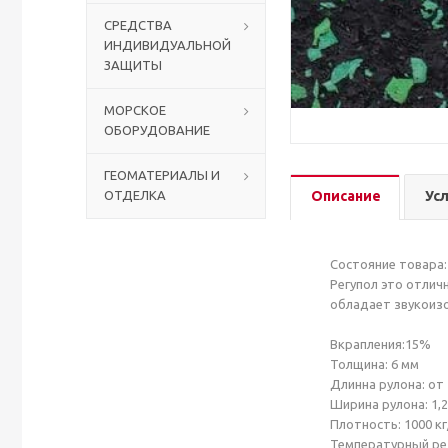
СРЕДСТВА
ИНДИВИДУАЛЬНОЙ
Столы с лавками
Биометрические терминалы
ЗАЩИТЫ
Вызывные панели
МОРСКОЕ
ОБОРУДОВАНИЕ
Комплекты для дистанционного управления
ГЕОМАТЕРИАЛЫ И
ОТДЕЛКА
Описание
Ус
Аккумуляторы аккумуляторные батареи для ИБП
Состояние товара
Регупол это отлич
обладает звукоизо
Вкрапления:15%
Толщина: 6 мм
Длинна рулона: от 
Ширина рулона: 1,2
Плотность: 1000 к
Температурный режи