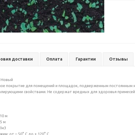
ловия доставки
Оплата
Гарантии
Отзывы
: Новый
ное покрытие для помещений и площадок, подверженным постоянным ме
лирующими свойствами. Не содержат вредных для здоровья примесей, у
10 м
5 м
г/м3
м: от – 50° С до + 120° С