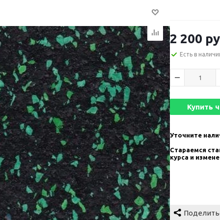
2 200
ру
Есть в наличи
Купить 
Уточните нали
Стараемся став
курса и измен