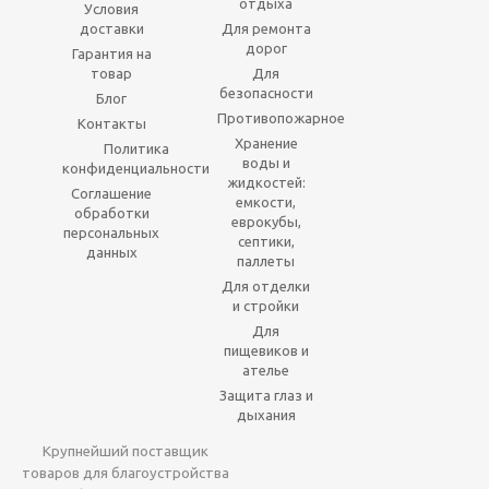
отдыха
Условия
доставки
Для ремонта
дорог
Гарантия на
товар
Для
безопасности
Блог
Противопожарное
Контакты
Хранение
Политика
воды и
конфиденциальности
жидкостей:
Соглашение
емкости,
обработки
еврокубы,
персональных
септики,
данных
паллеты
Для отделки
и стройки
Для
пищевиков и
ателье
Защита глаз и
дыхания
Крупнейший поставщик
товаров для благоустройства