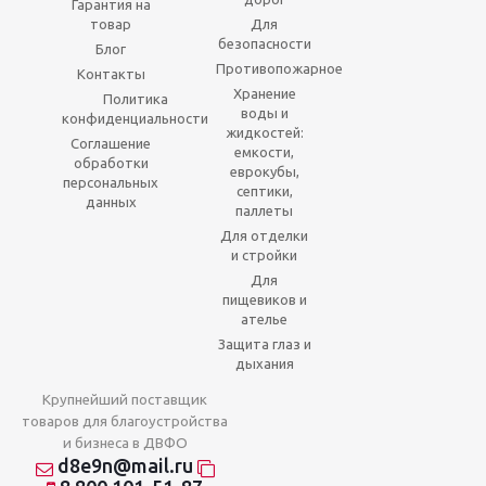
Гарантия на
товар
Для
безопасности
Блог
Противопожарное
Контакты
Хранение
Политика
воды и
конфиденциальности
жидкостей:
Соглашение
емкости,
обработки
еврокубы,
персональных
септики,
данных
паллеты
Для отделки
и стройки
Для
пищевиков и
ателье
Защита глаз и
дыхания
Крупнейший поставщик
товаров для благоустройства
и бизнеса в ДВФО
d8e9n@mail.ru