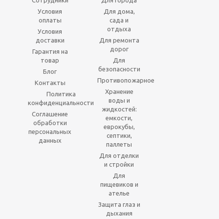
Сотрудники
Для города
Условия
Для дома,
оплаты
сада и
отдыха
Условия
доставки
Для ремонта
дорог
Гарантия на
товар
Для
безопасности
Блог
Противопожарное
Контакты
Хранение
Политика
воды и
конфиденциальности
жидкостей:
Соглашение
емкости,
обработки
еврокубы,
персональных
септики,
данных
паллеты
Для отделки
и стройки
Для
пищевиков и
ателье
Защита глаз и
дыхания