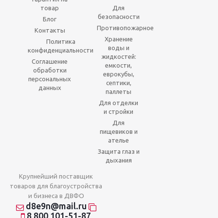
товар
Для
безопасности
Блог
Противопожарное
Контакты
Хранение
Политика
воды и
конфиденциальности
жидкостей:
Соглашение
емкости,
обработки
еврокубы,
персональных
септики,
данных
паллеты
Для отделки
и стройки
Для
пищевиков и
ателье
Защита глаз и
дыхания
Крупнейший поставщик
товаров для благоустройства
и бизнеса в ДВФО
d8e9n@mail.ru
8 800 101-51-87