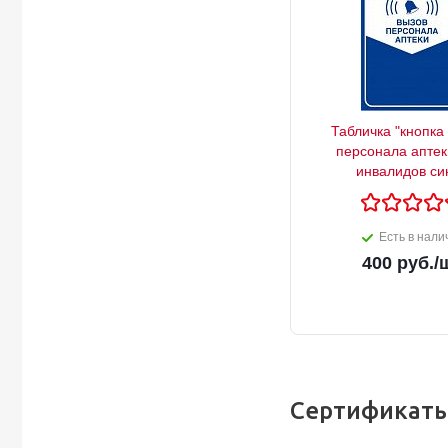
Табличка "кнопка
персонала аптек
инвалидов си
Есть в нали
400
руб.
/
Сертификаты