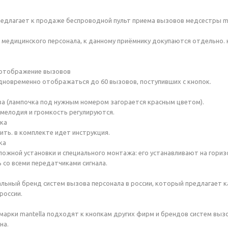
редлагает к продаже беспроводной пульт приема вызовов медсестры ma
 медицинского персонала, к данному приёмнику докупаются отдельно. 
 отображение вызовов
дновременно отображаться до 60 вызовов, поступивших с кнопок.
ва (лампочка под нужным номером загорается красным цветом).
, мелодия и громкость регулируются.
йка
ить. в комплекте идет инструкция.
ка
сложной установки и специального монтажа: его устанавливают на гориз
ь со всеми передатчиками сигнала.
икальный бренд систем вызова персонала в россии, который предлагает
россии.
марки mantella подходят к кнопкам других фирм и брендов систем вызо
на.