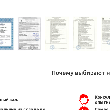
Почему выбирают н
Консул
ный зал.
опытны
наличии на складе во
Самая 