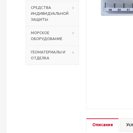
СРЕДСТВА
ИНДИВИДУАЛЬНОЙ
Столы с лавками
Биометрические терминалы
ЗАЩИТЫ
Вызывные панели
МОРСКОЕ
ОБОРУДОВАНИЕ
Комплекты для дистанционного управления
ГЕОМАТЕРИАЛЫ И
ОТДЕЛКА
Аккумуляторы аккумуляторные батареи для ИБП
Описание
Ус