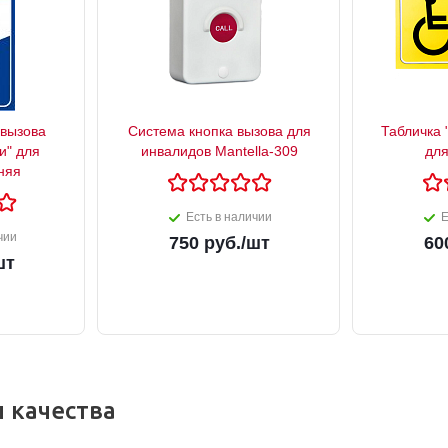
 вызова
Система кнопка вызова для
Табличка 
и" для
инвалидов Mantella-309
для
няя
Есть в наличии
Е
чии
750
руб.
/шт
60
шт
 качества