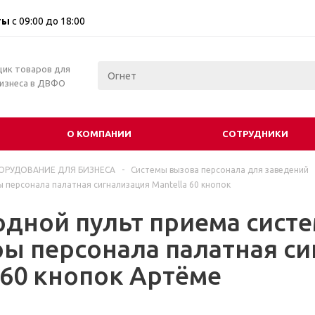
ты
с 09:00 до 18:00
щик товаров для
бизнеса в ДВФО
О КОМПАНИИ
СОТРУДНИКИ
ОРУДОВАНИЕ ДЛЯ БИЗНЕСА
-
Системы вызова персонала для заведений
 персонала палатная сигнализация Mantella 60 кнопок
дной пульт приема сист
ы персонала палатная с
 60 кнопок Артёме