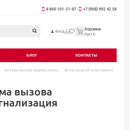
8 800 101-51-87
+7 (908) 992 42 58
0
Корзина
Вход
пуста
БЛОГ
КОНТАКТЫ
-
Системы вызова медперсонала
-
Беспроводной пульт приема
ема вызова
игнализация