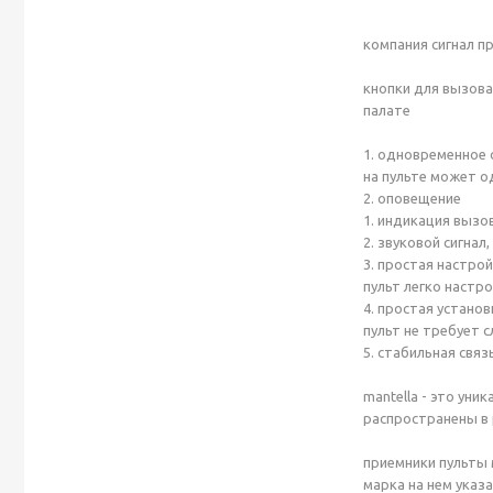
компания сигнал п
кнопки для вызова
палате
1. одновременное
на пульте может о
2. оповещение
1. индикация вызо
2. звуковой сигнал
3. простая настро
пульт легко настро
4. простая установ
пульт не требует 
5. стабильная связ
mantella - это ун
распространены в 
приемники пульты 
марка на нем указа