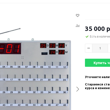
35 000
р
Есть в наличи
Купить 
Уточните нали
Стараемся став
курса и измен