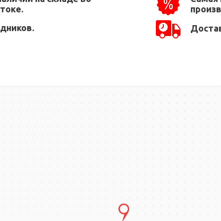
токе.
произ
едников.
Достав