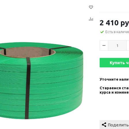
2 410
ру
Есть в наличи
Купить 
Уточните нали
Стараемся став
курса и измен