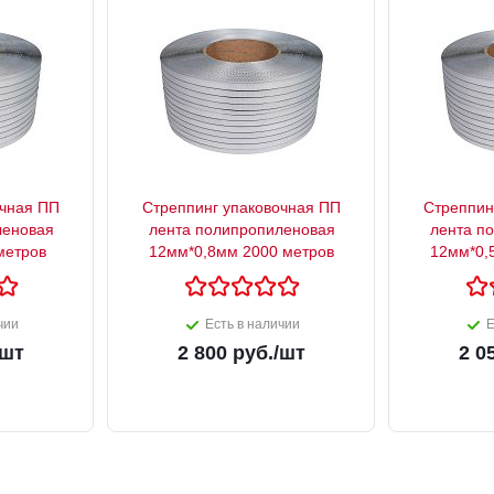
очная ПП
Стреппинг упаковочная ПП
Стреппин
леновая
лента полипропиленовая
лента п
метров
12мм*0,8мм 2000 метров
12мм*0,
чии
Есть в наличии
Е
/шт
2 800
руб.
/шт
2 0