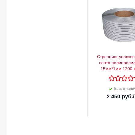
Стреппинг упаков
лента полипропи
15мм*1мм 1200 
Есть в нали
2 450
руб.