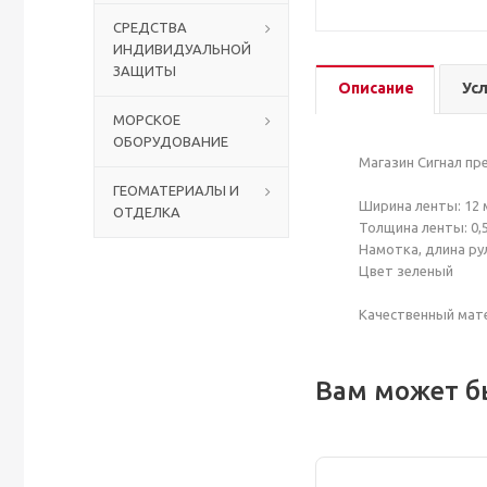
СРЕДСТВА
ИНДИВИДУАЛЬНОЙ
Столы с лавками
Биометрические терминалы
ЗАЩИТЫ
Описание
Ус
Вызывные панели
МОРСКОЕ
ОБОРУДОВАНИЕ
Комплекты для дистанционного управления
Магазин Сигнал пр
ГЕОМАТЕРИАЛЫ И
Ширина ленты: 12
ОТДЕЛКА
Аккумуляторы аккумуляторные батареи для ИБП
Толщина ленты: 0,
Намотка, длина р
Цвет зеленый
Качественный мат
Вам может б