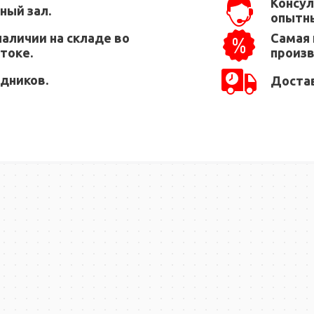
Консул
ный зал.
опытны
наличии на складе во
Самая 
токе.
произ
едников.
Достав