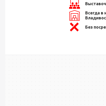
Выставоч
Всегда в 
Владивос
Без поср