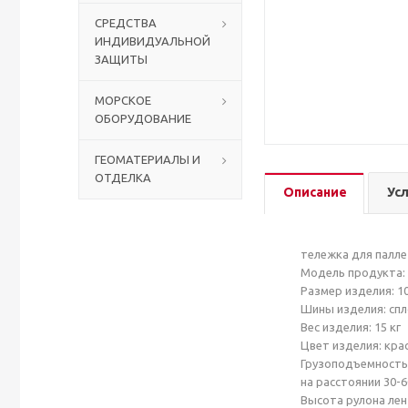
СРЕДСТВА
ИНДИВИДУАЛЬНОЙ
Столы с лавками
Биометрические терминалы
ЗАЩИТЫ
Вызывные панели
МОРСКОЕ
ОБОРУДОВАНИЕ
Комплекты для дистанционного управления
ГЕОМАТЕРИАЛЫ И
ОТДЕЛКА
Аккумуляторы аккумуляторные батареи для ИБП
Описание
Ус
тележка для палле
Модель продукта: 
Размер изделия: 10
Шины изделия: сп
Вес изделия: 15 кг
Цвет изделия: кра
Грузоподъемность:
на расстоянии 30-6
Высота рулона лен