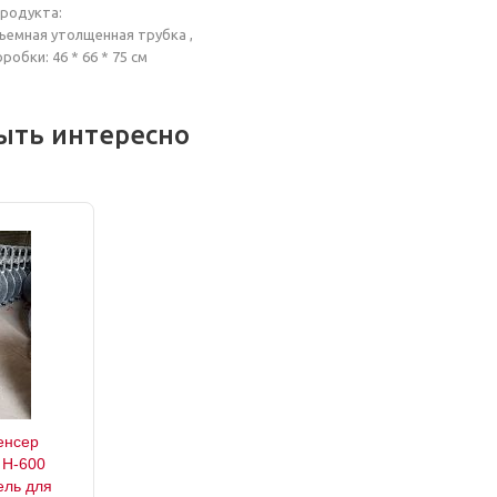
продукта:
ъемная утолщенная трубка ,
обки: 46 * 66 * 75 см
ыть интересно
енсер
 H-600
ель для