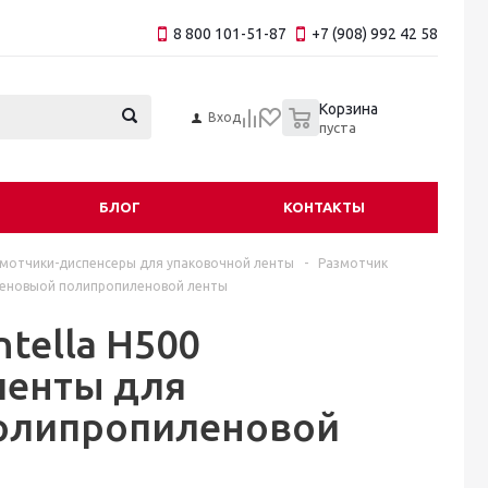
8 800 101-51-87
+7 (908) 992 42 58
0
Корзина
Вход
пуста
БЛОГ
КОНТАКТЫ
мотчики-диспенсеры для упаковочной ленты
-
Размотчик
иленовыой полипропиленовой ленты
tella H500
ленты для
олипропиленовой