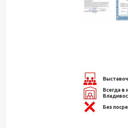
Выставоч
Всегда в 
Владивос
Без поср