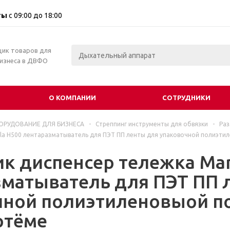
ты
с 09:00 до 18:00
щик товаров для
бизнеса в ДВФО
О КОМПАНИИ
СОТРУДНИКИ
ОРУДОВАНИЕ ДЛЯ БИЗНЕСА
-
Стреппинг инструменты для обвязки
-
Раз
lla H500 лентаразматыватель для ПЭТ ПП ленты для упаковочной полиэт
к диспенсер тележка Man
зматыватель для ПЭТ ПП 
чной полиэтиленовыой п
ртёме