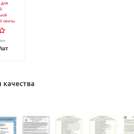
 для
й
ыой
й ленты
чии
/шт
 качества