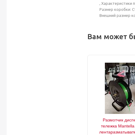
, Характеристики 
Размер коробки: С
Внешний размер кор
Вам может б
Размотчик дисп
тележка Mantella
лентаразматыват