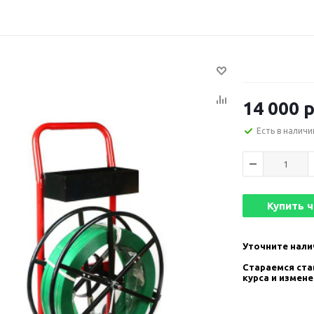
14 000
р
Есть в наличи
Купить 
Уточните нали
Стараемся став
курса и измен