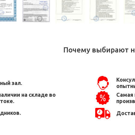
Почему выбирают н
Консул
ный зал.
опытны
наличии на складе во
Самая 
токе.
произ
едников.
Достав