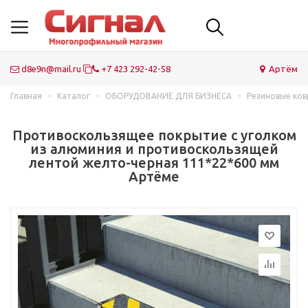
d8e9n@mail.ru
+7 423 292-42-58
Артём
Главная
-
Каталог
-
ОБОРУДОВАНИЕ ДЛЯ БИЗНЕСА
-
Резиновые ков
Противоскользящее покрытие с уголком
из алюминия и противоскользящей
лентой желто-черная 111*22*600 мм
Артёме