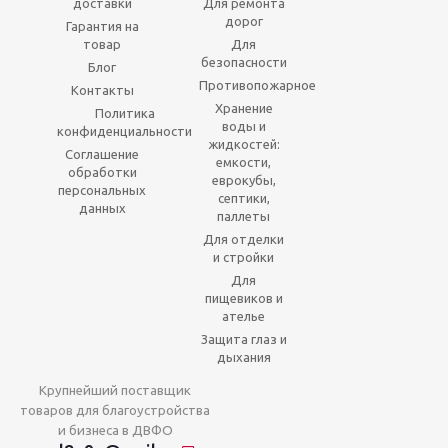
доставки
Для ремонта
дорог
Гарантия на
товар
Для
безопасности
Блог
Противопожарное
Контакты
Хранение
Политика
воды и
конфиденциальности
жидкостей:
Соглашение
емкости,
обработки
еврокубы,
персональных
септики,
данных
паллеты
Для отделки
и стройки
Для
пищевиков и
ателье
Защита глаз и
дыхания
Крупнейший поставщик
товаров для благоустройства
и бизнеса в ДВФО