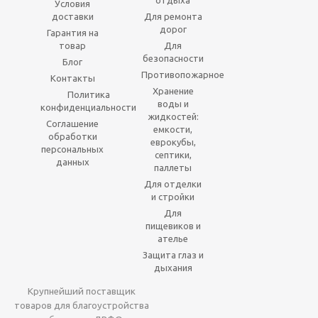
отдыха
Условия
доставки
Для ремонта
дорог
Гарантия на
товар
Для
безопасности
Блог
Противопожарное
Контакты
Хранение
Политика
воды и
конфиденциальности
жидкостей:
Соглашение
емкости,
обработки
еврокубы,
персональных
септики,
данных
паллеты
Для отделки
и стройки
Для
пищевиков и
ателье
Защита глаз и
дыхания
Крупнейший поставщик
товаров для благоустройства