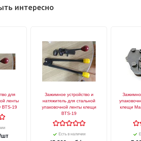
ыть интересно
тво для
Зажимное устройство и
Зажимное
ной ленты
натяжитель для стальной
упаковочн
 BTS-19
упаковочной ленты клещи
клещи Mant
BTS-19
чии
Есть в наличии
Е
/шт