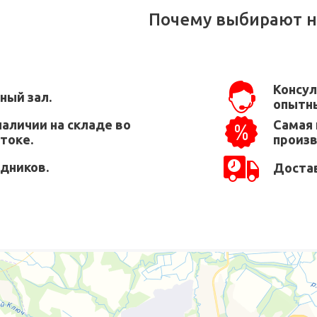
Почему выбирают н
Консул
ный зал.
опытны
наличии на складе во
Самая 
токе.
произ
едников.
Достав