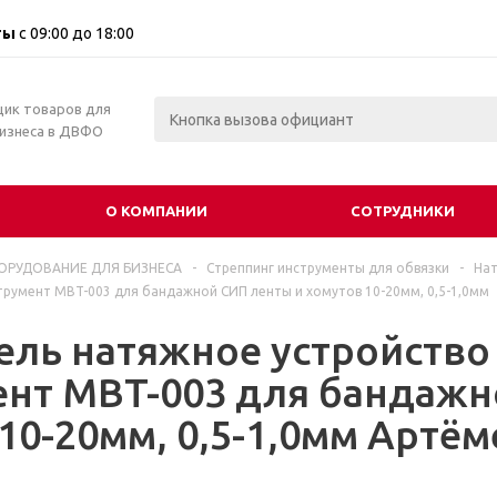
ты
с 09:00 до 18:00
щик товаров для
бизнеса в ДВФО
О КОМПАНИИ
СОТРУДНИКИ
ОРУДОВАНИЕ ДЛЯ БИЗНЕСА
-
Стреппинг инструменты для обвязки
-
Нат
трумент MBT-003 для бандажной СИП ленты и хомутов 10-20мм, 0,5-1,0мм
ль натяжное устройство
ент MBT-003 для бандажн
10-20мм, 0,5-1,0мм Артём