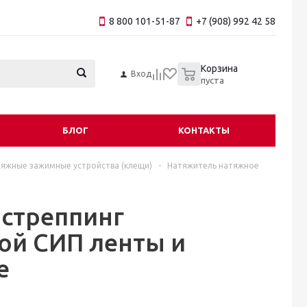
8 800 101-51-87
+7 (908) 992 42 58
0
Корзина
Вход
пуста
БЛОГ
КОНТАКТЫ
яжные зажимные устройства (клещи)
-
Натяжитель натяжное
 стреппинг
ой СИП ленты и
е