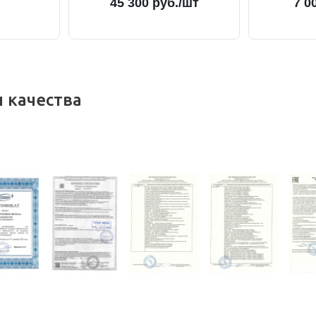
45 300
руб.
/шт
7 0
 качества