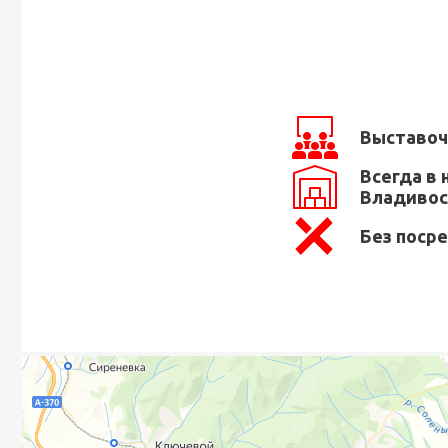
Выставоч
Всегда в 
Владивос
Без поср