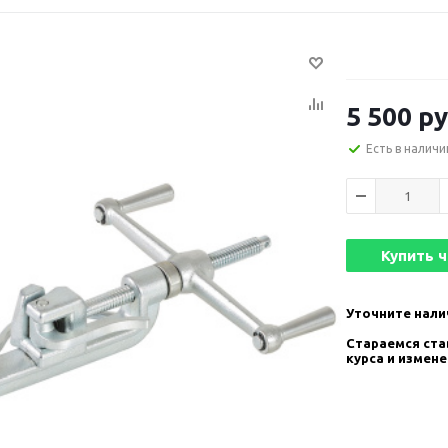
5 500
ру
Есть в наличи
Купить 
Уточните нали
Стараемся став
курса и измен