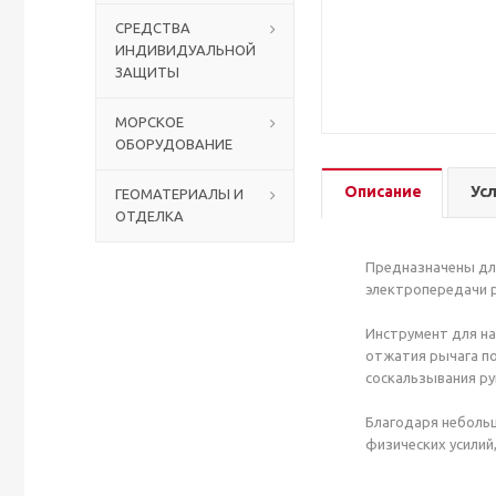
СРЕДСТВА
ИНДИВИДУАЛЬНОЙ
Столы с лавками
Биометрические терминалы
ЗАЩИТЫ
Вызывные панели
МОРСКОЕ
ОБОРУДОВАНИЕ
Комплекты для дистанционного управления
Описание
Ус
ГЕОМАТЕРИАЛЫ И
ОТДЕЛКА
Аккумуляторы аккумуляторные батареи для ИБП
Предназначены для
электропередачи р
Инструмент для на
отжатия рычага по
соскальзывания ру
Благодаря небольш
физических усилий