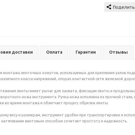
ловия доставки
Оплата
Гарантии
Отзывы
 монтажа ленточных хомутов, используемых для крепления узлов подве
азличного класса напряжений, опорах контактной сети железной дорог
тяжения ленты имеет рычаг для захвата, фиксации ленты и продольны
воротного ножа инструмента. Ручка ножа исполнена из прочной стали
ки во время монтажа и облегчает процесс обрезки ленты.
ому весу и размерам, инструмент удобен при транспортировке и испол
, натягивание винтовым способом сочетает простоту и надежность.