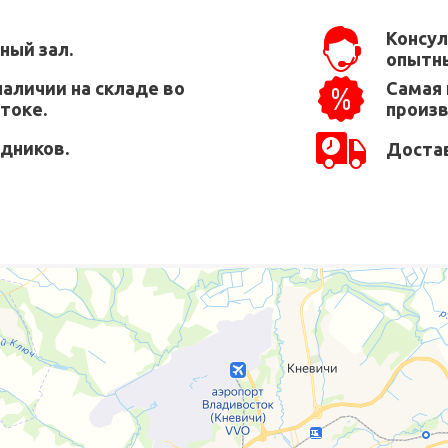
Консул
ный зал.
опытны
наличии на складе во
Самая 
токе.
произ
едников.
Достав