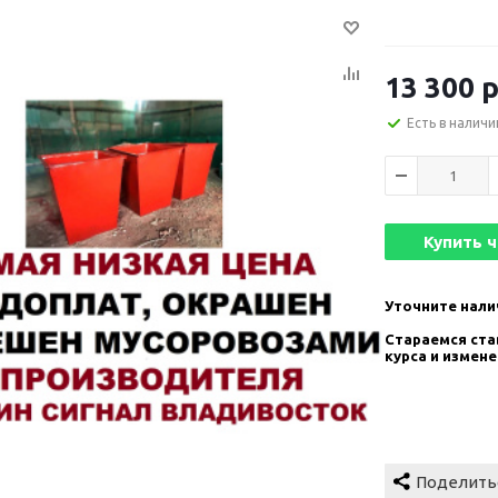
13 300
р
Есть в наличи
Купить 
Уточните нали
Стараемся став
курса и измен