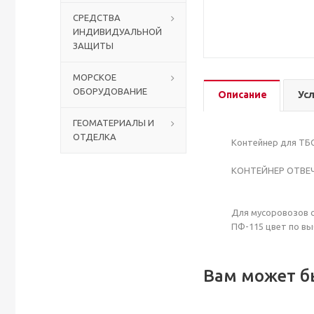
СРЕДСТВА
ИНДИВИДУАЛЬНОЙ
Столы с лавками
Биометрические терминалы
ЗАЩИТЫ
Вызывные панели
МОРСКОЕ
ОБОРУДОВАНИЕ
Описание
Ус
Комплекты для дистанционного управления
ГЕОМАТЕРИАЛЫ И
ОТДЕЛКА
Аккумуляторы аккумуляторные батареи для ИБП
Контейнер для ТБ
КОНТЕЙНЕР ОТВЕЧ
Для мусоровозов с
ПФ-115 цвет по вы
Вам может б