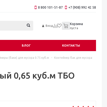
8 800 101-51-87
+7 (908) 992 42 58
0
Корзина
Вход
пуста
БЛОГ
КОНТАКТЫ
неры (баки) для мусора 0.75 куб.м
-
Контейнер бак для мусора
ый 0,65 куб.м ТБО