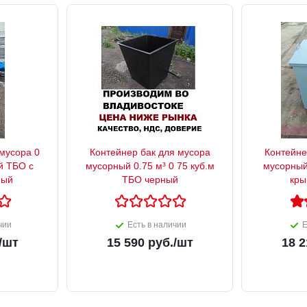
 мусора 0
Контейнер бак для мусора
Контейне
й ТБО с
мусорный 0.75 м³ 0 75 куб.м
мусорный
ный
ТБО черный
кры
чии
Есть в наличии
Е
/шт
15 590
руб.
/шт
18 2