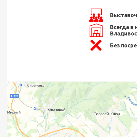
Выставоч
Всегда в 
Владивос
Без поср