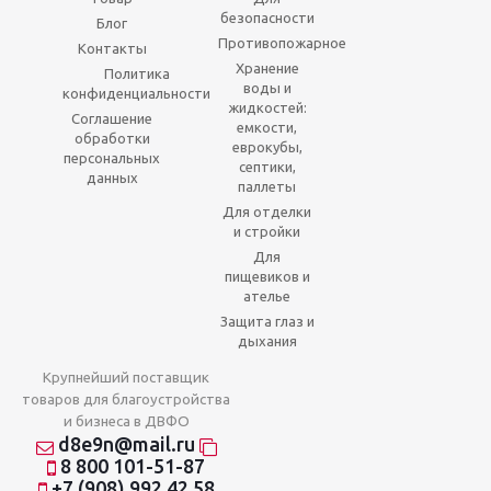
безопасности
Блог
Противопожарное
Контакты
Хранение
Политика
воды и
конфиденциальности
жидкостей:
Соглашение
емкости,
обработки
еврокубы,
персональных
септики,
данных
паллеты
Для отделки
и стройки
Для
пищевиков и
ателье
Защита глаз и
дыхания
Крупнейший поставщик
товаров для благоустройства
и бизнеса в ДВФО
d8e9n@mail.ru
8 800 101-51-87
+7 (908) 992 42 58